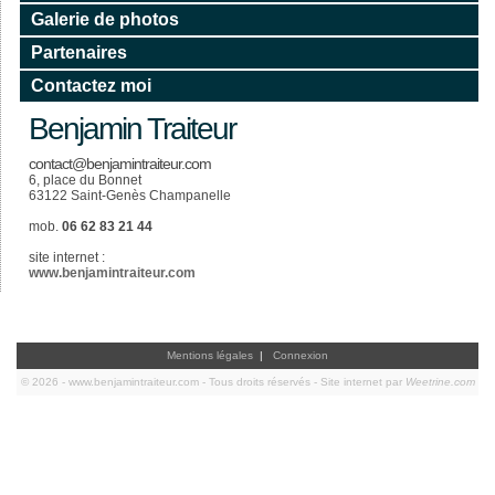
Galerie de photos
Partenaires
Contactez moi
Benjamin Traiteur
contact@benjamintraiteur.com
6, place du Bonnet
63122 Saint-Genès Champanelle
mob.
06 62 83 21 44
site internet :
www.benjamintraiteur.com
Mentions légales
|
Connexion
© 2026 - www.benjamintraiteur.com - Tous droits réservés -
Site internet par
Weetrine.com