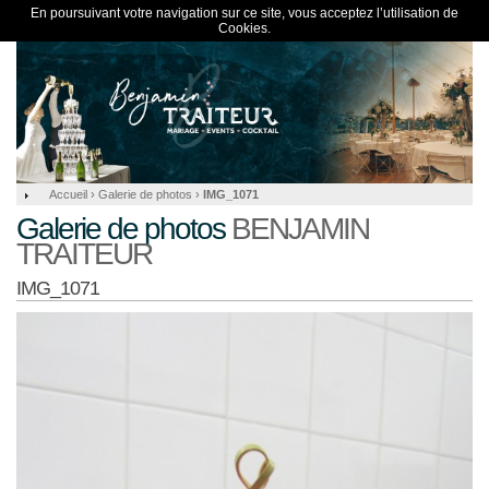
En poursuivant votre navigation sur ce site, vous acceptez l’utilisation de
Cookies.
Accueil
›
Galerie de photos
›
IMG_1071
Galerie de photos
BENJAMIN
TRAITEUR
IMG_1071