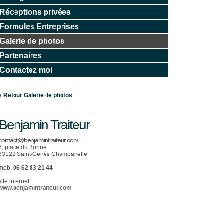
Réceptions privées
Formules Entreprises
Galerie de photos
Partenaires
Contactez moi
« Retour Galerie de photos
Benjamin Traiteur
contact@benjamintraiteur.com
6, place du Bonnet
63122 Saint-Genès Champanelle
mob.
06 62 83 21 44
site internet :
www.benjamintraiteur.com